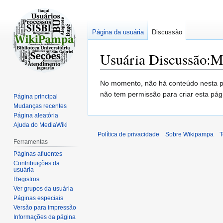
Página da usuária
Discussão
Usuária Discussão
:
Ma
Ir
Ir
No momento, não há conteúdo nesta 
para
para
não tem permissão para criar esta pág
Página principal
navegação
pesquisar
Mudanças recentes
Página aleatória
Ajuda do MediaWiki
Política de privacidade
Sobre Wikipampa
T
Ferramentas
Páginas afluentes
Contribuições da
usuária
Registros
Ver grupos da usuária
Páginas especiais
Versão para impressão
Informações da página