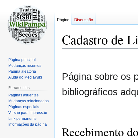
Página
Discussão
Cadastro de L
Ir
Ir
Página principal
para
para
Mudanças recentes
navegação
pesquisar
Página aleatória
Página sobre os 
Ajuda do MediaWiki
Ferramentas
bibliográficos ad
Páginas afluentes
Mudanças relacionadas
Páginas especiais
Versão para impressão
Link permanente
Informações da página
Recebimento dos